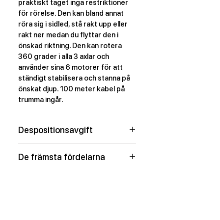
praktiskt taget inga restriktioner 
för rörelse. Den kan bland annat 
röra sig i sidled, stå rakt upp eller 
rakt ner medan du flyttar den i 
önskad riktning. Den kan rotera 
360 grader i alla 3 axlar och 
använder sina 6 motorer för att 
ständigt stabilisera och stanna på 
önskat djup. 100 meter kabel på 
trumma ingår.
Despositionsavgift
För vår säkerhet tar vi ut en 
De främsta fördelarna
despositionsavgift på 10 000 
kr vid uthyrning av denna produkt. 
Kan styras med VR-
Review på YouTube
Summan återbetalas i samband 
glasögon
med att produkten återlämnas 
4K-video, bilder i 12 MP
https://www.youtube.com/watch
under förutsättning att den är i 
Kan rotera 360 grader i 
?v=pgjP_wLvKg0